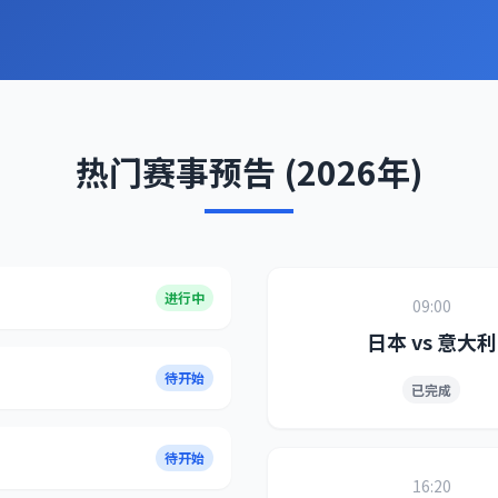
热门赛事预告 (2026年)
进行中
09:00
日本 vs 意大利
待开始
已完成
待开始
16:20