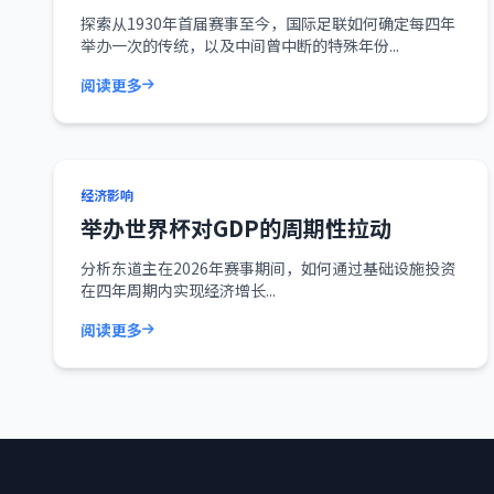
探索从1930年首届赛事至今，国际足联如何确定每四年
举办一次的传统，以及中间曾中断的特殊年份...
阅读更多
经济影响
举办世界杯对GDP的周期性拉动
分析东道主在2026年赛事期间，如何通过基础设施投资
在四年周期内实现经济增长...
阅读更多