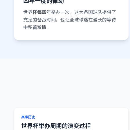
四年一度的律动
世界杯每四年举办一次，这为各国球队提供了
充足的备战时间，也让全球球迷在漫长的等待
中积蓄激情。
赛事历史
世界杯举办周期的演变过程