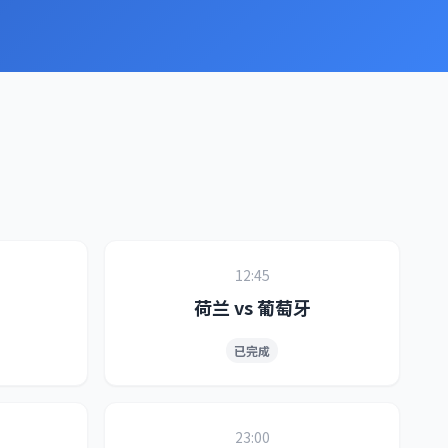
12:45
荷兰 vs 葡萄牙
已完成
23:00