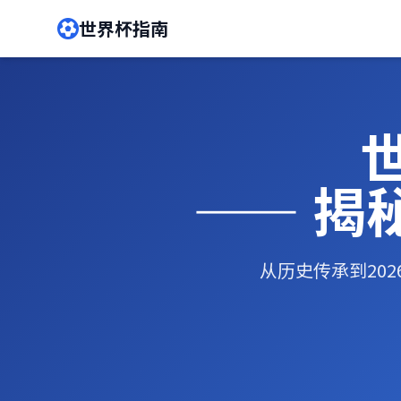
世界杯指南
—— 揭
从历史传承到20