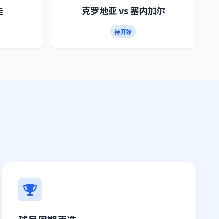
圭
克罗地亚 vs 塞内加尔
待开始