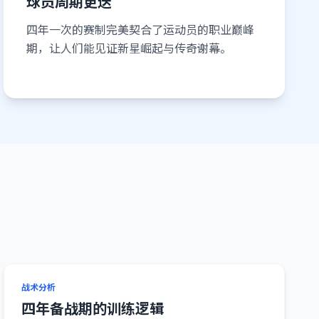
球员周期更迭
四年一次的赛制完美契合了运动员的职业巅峰
期，让人们能见证新星崛起与传奇谢幕。
战术分析
四年备战期的训练逻辑